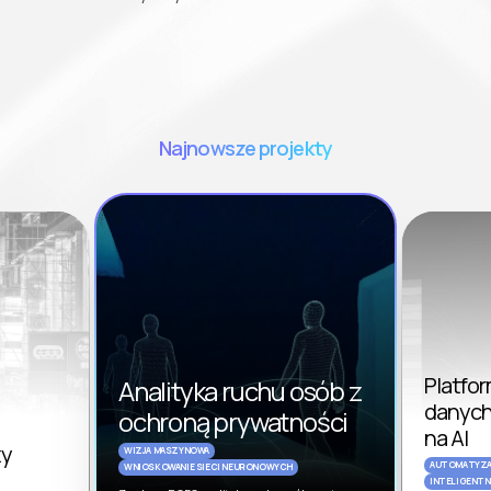
Najnowsze projekty
Platfo
Analityka ruchu osób z
danych
ochroną prywatności
na AI
xy
WIZJA MASZYNOWA
AUTOMATYZA
WNIOSKOWANIE SIECI NEURONOWYCH
INTELIGENTN