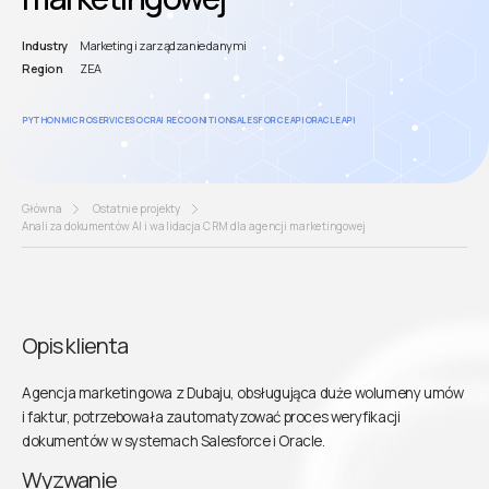
Industry
Marketing i zarządzanie danymi
Region
ZEA
PYTHON MICROSERVICES
OCR
AI RECOGNITION
SALESFORCE API
ORACLE API
Główna
Ostatnie projekty
Analiza dokumentów AI i walidacja CRM dla agencji marketingowej
Opis klienta
Agencja marketingowa z Dubaju, obsługująca duże wolumeny umów
i faktur, potrzebowała zautomatyzować proces weryfikacji
dokumentów w systemach Salesforce i Oracle.
Wyzwanie