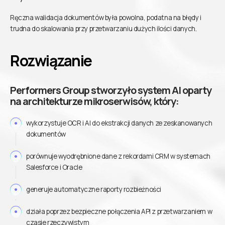
Ręczna walidacja dokumentów była powolna, podatna na błędy i
trudna do skalowania przy przetwarzaniu dużych ilości danych.
Rozwiązanie
Performers Group stworzyło system AI oparty
na architekturze mikroserwisów, który:
wykorzystuje OCR i AI do ekstrakcji danych ze zeskanowanych
dokumentów
porównuje wyodrębnione dane z rekordami CRM w systemach
Salesforce i Oracle
generuje automatyczne raporty rozbieżności
działa poprzez bezpieczne połączenia API z przetwarzaniem w
czasie rzeczywistym